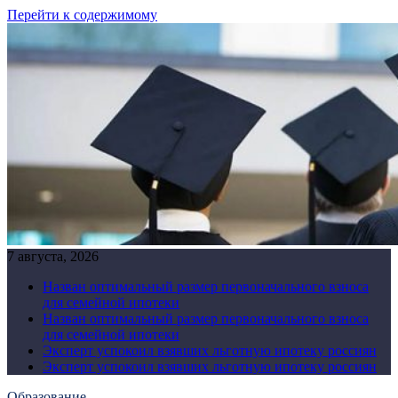
Перейти к содержимому
7 августа, 2026
Назван оптимальный размер первоначального взноса
для семейной ипотеки
Назван оптимальный размер первоначального взноса
для семейной ипотеки
Эксперт успокоил взявших льготную ипотеку россиян
Эксперт успокоил взявших льготную ипотеку россиян
Образование