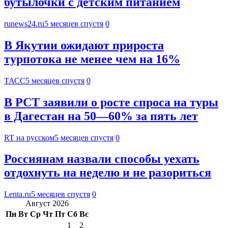
бутылочки с детским питанием
runews24.ru
5 месяцев спустя
0
В Якутии ожидают прироста
турпотока не менее чем на 16%
ТАСС
5 месяцев спустя
0
В РСТ заявили о росте спроса на туры
в Дагестан на 50—60% за пять лет
RT на русском
5 месяцев спустя
0
Россиянам назвали способы уехать
отдохнуть на неделю и не разориться
Lenta.ru
5 месяцев спустя
0
Август 2026
Пн
Вт
Ср
Чт
Пт
Сб
Вс
1
2