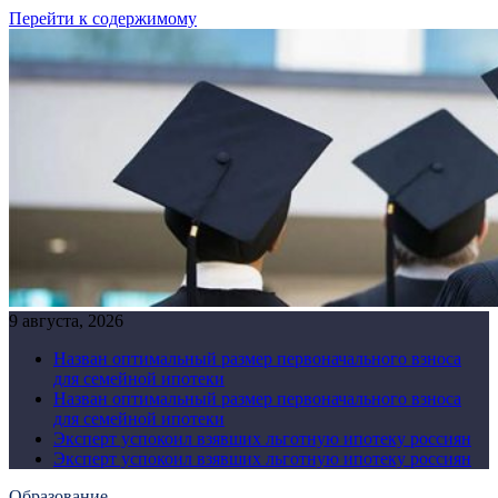
Перейти к содержимому
9 августа, 2026
Назван оптимальный размер первоначального взноса
для семейной ипотеки
Назван оптимальный размер первоначального взноса
для семейной ипотеки
Эксперт успокоил взявших льготную ипотеку россиян
Эксперт успокоил взявших льготную ипотеку россиян
Образование