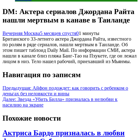
DM: Актера сериалов Джордана Райта
нашли мертвым в канаве в Таиланде
Вечерняя Москва
5 месяцев спустя
0
1 минуты
Британского 33-летнего актера Джордана Райта, известного
по ролям в ряде сериалов, нашли мертвым в Таиланде. Об
этом пишет таблоид Daily Mail. По информации СМИ, актера
нашли в канале близ пляжа Банг-Тао на Пхукете, где он лежал
лицом в низ. Тело нашел рабочий, приехавший из Мьянмы.
Навигация по записям
Предыдущая:
Айфон подождет: как говорить с ребенком о
деньгах без неловкости и вины
Далее:
Звезда «Убить Билла» призналась в нелюбви к
насилию на экране
Похожие новости
Актриса Бардо призналась в любви