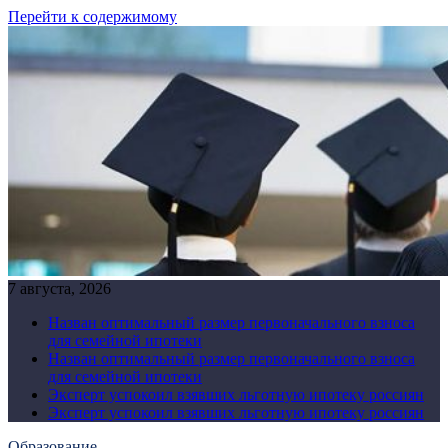
Перейти к содержимому
7 августа, 2026
Назван оптимальный размер первоначального взноса
для семейной ипотеки
Назван оптимальный размер первоначального взноса
для семейной ипотеки
Эксперт успокоил взявших льготную ипотеку россиян
Эксперт успокоил взявших льготную ипотеку россиян
Образование