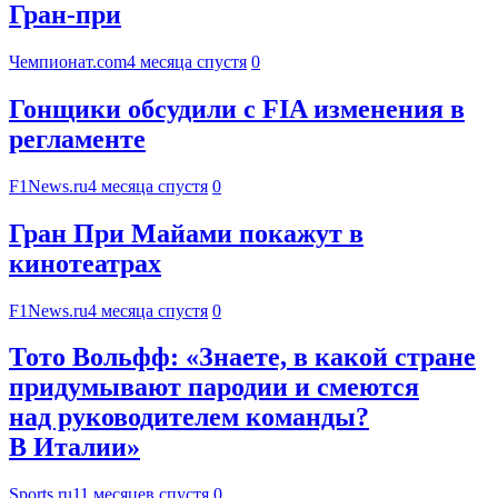
Гран-при
Чемпионат.com
4 месяца спустя
0
Гонщики обсудили с FIA изменения в
регламенте
F1News.ru
4 месяца спустя
0
Гран При Майами покажут в
кинотеатрах
F1News.ru
4 месяца спустя
0
Тото Вольфф: «Знаете, в какой стране
придумывают пародии и смеются
над руководителем команды?
В Италии»
Sports.ru
11 месяцев спустя
0