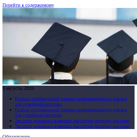
Перейти к содержимому
9 августа, 2026
Назван оптимальный размер первоначального взноса
для семейной ипотеки
Назван оптимальный размер первоначального взноса
для семейной ипотеки
Эксперт успокоил взявших льготную ипотеку россиян
Эксперт успокоил взявших льготную ипотеку россиян
Образование