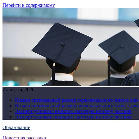
Перейти к содержимому
7 августа, 2026
Назван оптимальный размер первоначального взноса для
Назван оптимальный размер первоначального взноса для
Эксперт успокоил взявших льготную ипотеку россиян
Эксперт успокоил взявших льготную ипотеку россиян
Образование
Новостная рассылка