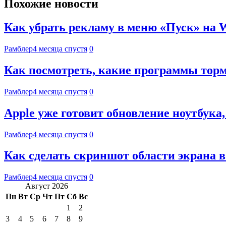
Похожие новости
Как убрать рекламу в меню «Пуск» на 
Рамблер
4 месяца спустя
0
Как посмотреть, какие программы торм
Рамблер
4 месяца спустя
0
Apple уже готовит обновление ноутбук
Рамблер
4 месяца спустя
0
Как сделать скриншот области экрана в
Рамблер
4 месяца спустя
0
Август 2026
Пн
Вт
Ср
Чт
Пт
Сб
Вс
1
2
3
4
5
6
7
8
9