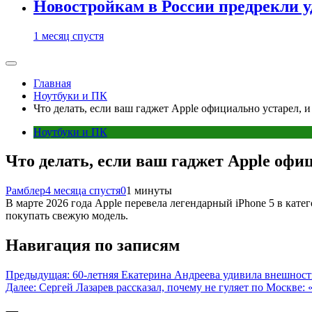
Новостройкам в России предрекли 
1 месяц спустя
Главная
Ноутбуки и ПК
Что делать, если ваш гаджет Apple официально устарел, и 
Ноутбуки и ПК
Что делать, если ваш гаджет Apple офиц
Рамблер
4 месяца спустя
0
1 минуты
В марте 2026 года Apple перевела легендарный iPhone 5 в кат
покупать свежую модель.
Навигация по записям
Предыдущая:
60-летняя Екатерина Андреева удивила внешнос
Далее:
Сергей Лазарев рассказал, почему не гуляет по Москве: