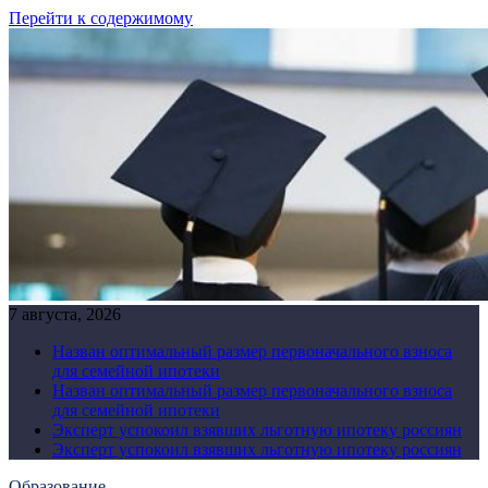
Перейти к содержимому
7 августа, 2026
Назван оптимальный размер первоначального взноса
для семейной ипотеки
Назван оптимальный размер первоначального взноса
для семейной ипотеки
Эксперт успокоил взявших льготную ипотеку россиян
Эксперт успокоил взявших льготную ипотеку россиян
Образование