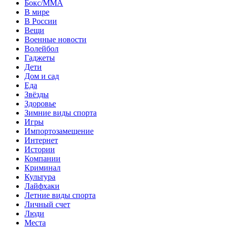
Бокс/MMA
В мире
В России
Вещи
Военные новости
Волейбол
Гаджеты
Дети
Дом и сад
Еда
Звёзды
Здоровье
Зимние виды спорта
Игры
Импортозамещение
Интернет
Истории
Компании
Криминал
Культура
Лайфхаки
Летние виды спорта
Личный счет
Люди
Места