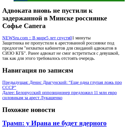
Адвоката вновь не пустили к
задержанной в Минске россиянке
Софье Сапега
NEWSru.com :: В мире
5 лет спустя
0
1 минуты
Защитника не пропустили к арестованной россиянке под
предлогом "нехватки кабинетов для свиданий адвокатов в
СИЗО КГБ". Ранее адвокат не смог встретиться с девушкой,
так как для этого требовалось отстоять очередь.
Навигация по записям
Предыдущая:
Денис Драгунский: “Еще одна глупая ложь про
СССР”
Далее:
Белорусский оппозиционер предложил 11 млн евро
силовикам за арест Лукашенко
Похожие новости
Трамп: у Ирана не будет ядерного