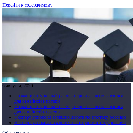
Перейти к содержимому
6 августа, 2026
Назван оптимальный размер первоначального взноса
для семейной ипотеки
Назван оптимальный размер первоначального взноса
для семейной ипотеки
Эксперт успокоил взявших льготную ипотеку россиян
Эксперт успокоил взявших льготную ипотеку россиян
Образование