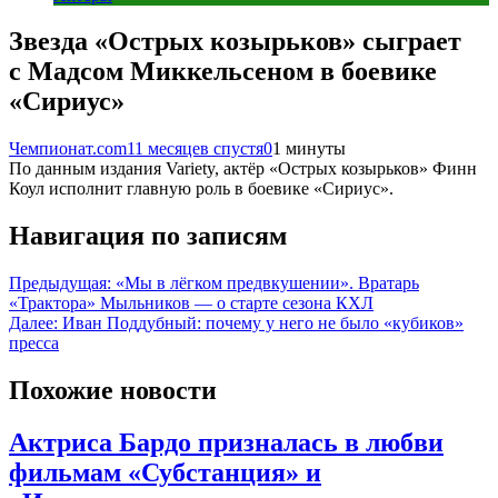
Звезда «Острых козырьков» сыграет
с Мадсом Миккельсеном в боевике
«Сириус»
Чемпионат.com
11 месяцев спустя
0
1 минуты
По данным издания Variety, актёр «Острых козырьков» Финн
Коул исполнит главную роль в боевике «Сириус».
Навигация по записям
Предыдущая:
«Мы в лёгком предвкушении». Вратарь
«Трактора» Мыльников — о старте сезона КХЛ
Далее:
Иван Поддубный: почему у него не было «кубиков»
пресса
Похожие новости
Актриса Бардо призналась в любви
фильмам «Субстанция» и