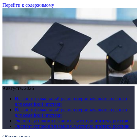
Перейти к содержимому
9 августа, 2026
Назван оптимальный размер первоначального взноса
для семейной ипотеки
Назван оптимальный размер первоначального взноса
для семейной ипотеки
Эксперт успокоил взявших льготную ипотеку россиян
Эксперт успокоил взявших льготную ипотеку россиян
Образование