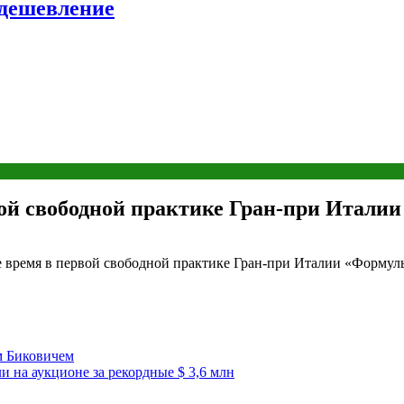
удешевление
вой свободной практике Гран‑при Итали
 время в первой свободной практике Гран‑при Италии «Формул
м Биковичем
и на аукционе за рекордные $ 3,6 млн