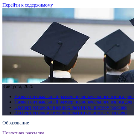
Перейти к содержимому
8 августа, 2026
Назван оптимальный размер первоначального взноса для
Назван оптимальный размер первоначального взноса для
Эксперт успокоил взявших льготную ипотеку россиян
Эксперт успокоил взявших льготную ипотеку россиян
Образование
Новостная рассылка