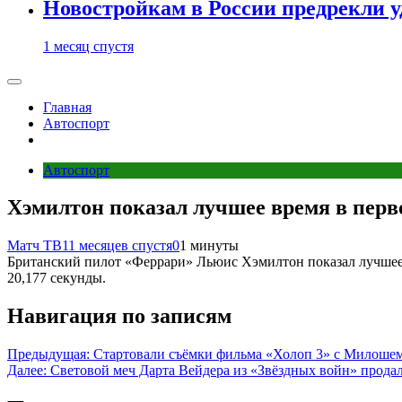
Новостройкам в России предрекли 
1 месяц спустя
Главная
Автоспорт
Автоспорт
Хэмилтон показал лучшее время в пер
Матч ТВ
11 месяцев спустя
0
1 минуты
Британский пилот «Феррари» Льюис Хэмилтон показал лучшее
20,177 секунды.
Навигация по записям
Предыдущая:
Стартовали съёмки фильма «Холоп 3» с Милоше
Далее:
Световой меч Дарта Вейдера из «Звёздных войн» продал