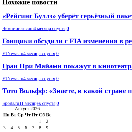
Похожие новости
«Рейсинг Буллз» уберёт серьёзный паке
Чемпионат.com
4 месяца спустя
0
Гонщики обсудили с FIA изменения в р
F1News.ru
4 месяца спустя
0
Гран При Майами покажут в кинотеатр
F1News.ru
4 месяца спустя
0
Тото Вольфф: «Знаете, в какой стране
Sports.ru
11 месяцев спустя
0
Август 2026
Пн
Вт
Ср
Чт
Пт
Сб
Вс
1
2
3
4
5
6
7
8
9