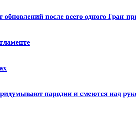
т обновлений после всего одного Гран-пр
егламенте
ах
 придумывают пародии и смеются над ру