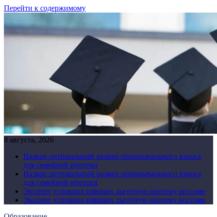
Перейти к содержимому
8 августа, 2026
Назван оптимальный размер первоначального взноса
для семейной ипотеки
Назван оптимальный размер первоначального взноса
для семейной ипотеки
Эксперт успокоил взявших льготную ипотеку россиян
Эксперт успокоил взявших льготную ипотеку россиян
Образование