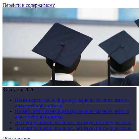
Перейти к содержимому
8 августа, 2026
Назван оптимальный размер первоначального взноса
для семейной ипотеки
Назван оптимальный размер первоначального взноса
для семейной ипотеки
Эксперт успокоил взявших льготную ипотеку россиян
Эксперт успокоил взявших льготную ипотеку россиян
Образование