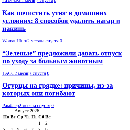
Газета.Ru
2 месяца спустя
0
Как почистить утюг в домашних
условиях: 8 способов удалить нагар и
накипь
WomanHit.ru
2 месяца спустя
0
“Зеленые” предложили давать отпуск
по уходу за больным животным
ТАСС
2 месяца спустя
0
Огурцы на грядке: причины, из-за
которых они погибают
Рамблер
2 месяца спустя
0
Август 2026
Пн
Вт
Ср
Чт
Пт
Сб
Вс
1
2
3
4
5
6
7
8
9