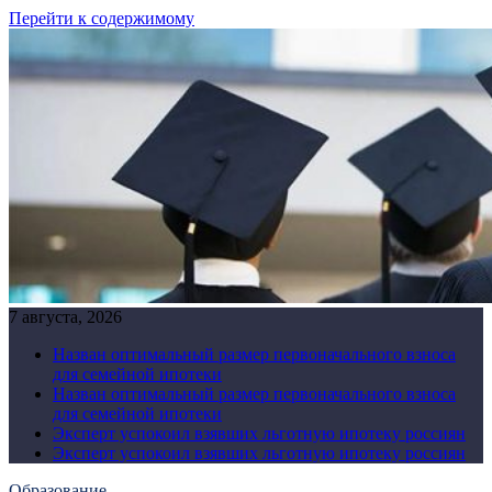
Перейти к содержимому
7 августа, 2026
Назван оптимальный размер первоначального взноса
для семейной ипотеки
Назван оптимальный размер первоначального взноса
для семейной ипотеки
Эксперт успокоил взявших льготную ипотеку россиян
Эксперт успокоил взявших льготную ипотеку россиян
Образование