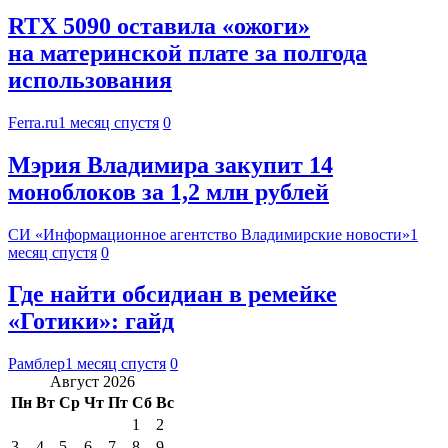
RTX 5090 оставила «ожоги»
на материнской плате за полгода
использования
Ferra.ru
1 месяц спустя
0
Мэрия Владимира закупит 14
моноблоков за 1,2 млн рублей
СИ «Информационное агентство Владимирские новости»
1
месяц спустя
0
Где найти обсидиан в ремейке
«Готики»: гайд
Рамблер
1 месяц спустя
0
Август 2026
Пн
Вт
Ср
Чт
Пт
Сб
Вс
1
2
3
4
5
6
7
8
9