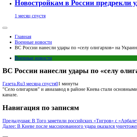
Новостройкам в России предрекли 
1 месяц спустя
Главная
Военные новости
ВС России нанесли удары по «селу олигархов» на Украин
Военные новости
ВС России нанесли удары по «селу олиг
Газета.Ru
3 месяца спустя
0
1 минуты
"Село олигархов" и авиазавод в районе Киева стали основными
канале.
Навигация по записям
Предыдущая:
В Того заметили российских «Тигров» с «Арбале
Далее:
В Киеве после массированного удара оказался уничтож