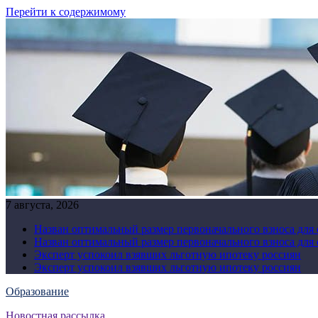
Перейти к содержимому
7 августа, 2026
Назван оптимальный размер первоначального взноса для
Назван оптимальный размер первоначального взноса для
Эксперт успокоил взявших льготную ипотеку россиян
Эксперт успокоил взявших льготную ипотеку россиян
Образование
Новостная рассылка