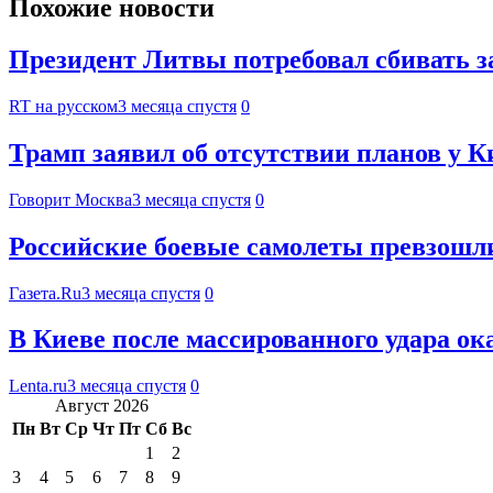
Похожие новости
Президент Литвы потребовал сбивать 
RT на русском
3 месяца спустя
0
Трамп заявил об отсутствии планов у К
Говорит Москва
3 месяца спустя
0
Российские боевые самолеты превзошл
Газета.Ru
3 месяца спустя
0
В Киеве после массированного удара о
Lenta.ru
3 месяца спустя
0
Август 2026
Пн
Вт
Ср
Чт
Пт
Сб
Вс
1
2
3
4
5
6
7
8
9