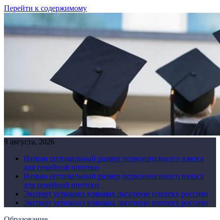
Перейти к содержимому
9 августа, 2026
Назван оптимальный размер первоначального взноса
для семейной ипотеки
Назван оптимальный размер первоначального взноса
для семейной ипотеки
Эксперт успокоил взявших льготную ипотеку россиян
Эксперт успокоил взявших льготную ипотеку россиян
Образование