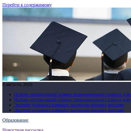
Перейти к содержимому
6 августа, 2026
Назван оптимальный размер первоначального взноса для
Назван оптимальный размер первоначального взноса для
Эксперт успокоил взявших льготную ипотеку россиян
Эксперт успокоил взявших льготную ипотеку россиян
Образование
Новостная рассылка