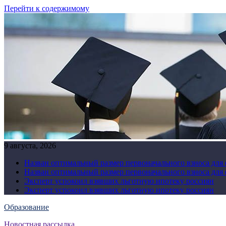
Перейти к содержимому
9 августа, 2026
Назван оптимальный размер первоначального взноса для
Назван оптимальный размер первоначального взноса для
Эксперт успокоил взявших льготную ипотеку россиян
Эксперт успокоил взявших льготную ипотеку россиян
Образование
Новостная рассылка