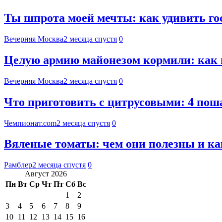
Ты шпрота моей мечты: как удивить г
Вечерняя Москва
2 месяца спустя
0
Целую армию майонезом кормили: как 
Вечерняя Москва
2 месяца спустя
0
Что приготовить с цитрусовыми: 4 пош
Чемпионат.com
2 месяца спустя
0
Вяленые томаты: чем они полезны и ка
Рамблер
2 месяца спустя
0
Август 2026
Пн
Вт
Ср
Чт
Пт
Сб
Вс
1
2
3
4
5
6
7
8
9
10
11
12
13
14
15
16