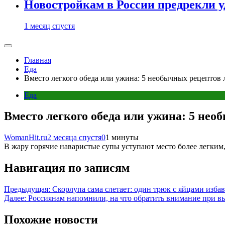
Новостройкам в России предрекли 
1 месяц спустя
Главная
Еда
Вместо легкого обеда или ужина: 5 необычных рецептов 
Еда
Вместо легкого обеда или ужина: 5 нео
WomanHit.ru
2 месяца спустя
0
1 минуты
В жару горячие наваристые супы уступают место более легким
Навигация по записям
Предыдущая:
Скорлупа сама слетает: один трюк с яйцами изба
Далее:
Россиянам напомнили, на что обратить внимание при в
Похожие новости