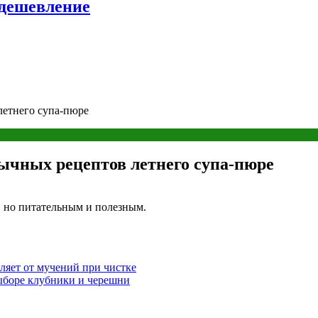
удешевление
летнего супа-пюре
бычных рецептов летнего супа-пюре
, но питательным и полезным.
вляет от мучений при чистке
ыборе клубники и черешни