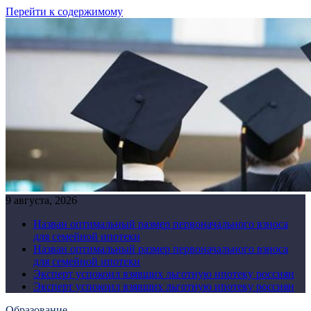
Перейти к содержимому
9 августа, 2026
Назван оптимальный размер первоначального взноса
для семейной ипотеки
Назван оптимальный размер первоначального взноса
для семейной ипотеки
Эксперт успокоил взявших льготную ипотеку россиян
Эксперт успокоил взявших льготную ипотеку россиян
Образование