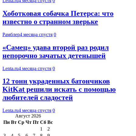
Lenta.ru
4 месяца спустя
0
Хоботковая собачка Петерса: что
известно о странном зверьке
Рамблер
4 месяца спустя
0
«Самец» удава второй раз родил
непорочно зачатых детенышей
Lenta.ru
4 месяца спустя
0
12 тонн украденных батончиков
KitKat решили искать с помощью
любителей сладостей
Lenta.ru
4 месяца спустя
0
Август 2026
Пн
Вт
Ср
Чт
Пт
Сб
Вс
1
2
3
4
5
6
7
8
9