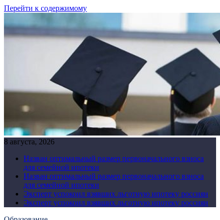
Перейти к содержимому
8 августа, 2026
Назван оптимальный размер первоначального взноса
для семейной ипотеки
Назван оптимальный размер первоначального взноса
для семейной ипотеки
Эксперт успокоил взявших льготную ипотеку россиян
Эксперт успокоил взявших льготную ипотеку россиян
Образование