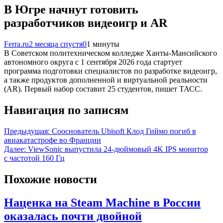
В Югре начнут готовить
разработчиков видеоигр и AR
Ferra.ru
2 месяца спустя
0
1 минуты
В Советском политехническом колледже Ханты-Мансийского
автономного округа с 1 сентября 2026 года стартует
программа подготовки специалистов по разработке видеоигр,
а также продуктов дополненной и виртуальной реальности
(AR). Первый набор составит 25 студентов, пишет ТАСС.
Навигация по записям
Предыдущая:
Сооснователь Ubisoft Клод Гиймо погиб в
авиакатастрофе во Франции
Далее:
ViewSonic выпустила 24-дюймовый 4K IPS монитор
с частотой 160 Гц
Похожие новости
Наценка на Steam Machine в России
оказалась почти двойной