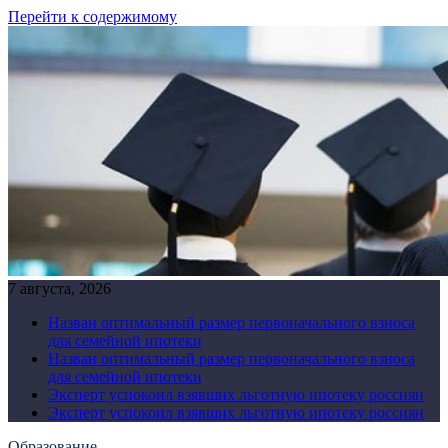
Перейти к содержимому
7 августа, 2026
Назван оптимальный размер первоначального взноса
для семейной ипотеки
Назван оптимальный размер первоначального взноса
для семейной ипотеки
Эксперт успокоил взявших льготную ипотеку россиян
Эксперт успокоил взявших льготную ипотеку россиян
Образование