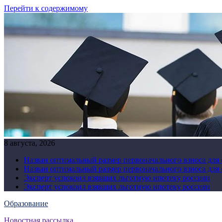
Перейти к содержимому
8 августа, 2026
Назван оптимальный размер первоначального взноса для
Назван оптимальный размер первоначального взноса для
Эксперт успокоил взявших льготную ипотеку россиян
Эксперт успокоил взявших льготную ипотеку россиян
Образование
Новостная рассылка