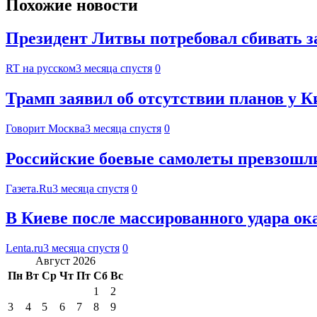
Похожие новости
Президент Литвы потребовал сбивать 
RT на русском
3 месяца спустя
0
Трамп заявил об отсутствии планов у К
Говорит Москва
3 месяца спустя
0
Российские боевые самолеты превзошл
Газета.Ru
3 месяца спустя
0
В Киеве после массированного удара о
Lenta.ru
3 месяца спустя
0
Август 2026
Пн
Вт
Ср
Чт
Пт
Сб
Вс
1
2
3
4
5
6
7
8
9