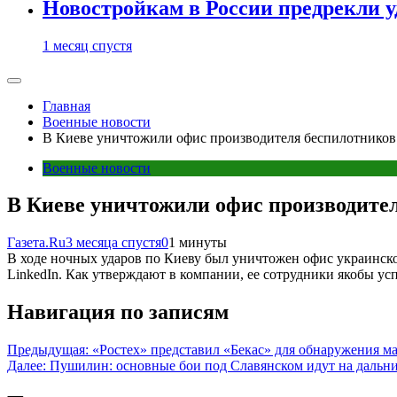
Новостройкам в России предрекли 
1 месяц спустя
Главная
Военные новости
В Киеве уничтожили офис производителя беспилотников
Военные новости
В Киеве уничтожили офис производите
Газета.Ru
3 месяца спустя
0
1 минуты
В ходе ночных ударов по Киеву был уничтожен офис украинско
LinkedIn. Как утверждают в компании, ее сотрудники якобы ус
Навигация по записям
Предыдущая:
«Ростех» представил «Бекас» для обнаружения 
Далее:
Пушилин: основные бои под Славянском идут на дальни