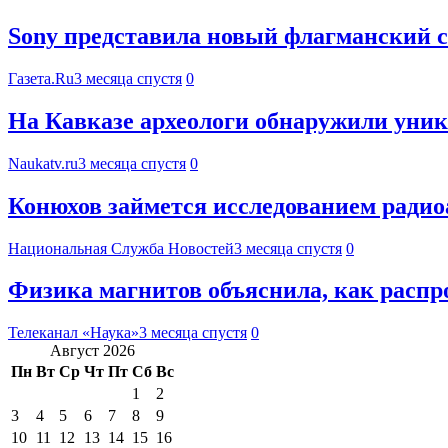
Sony представила новый флагманский см
Газета.Ru
3 месяца спустя
0
На Кавказе археологи обнаружили уник
Naukatv.ru
3 месяца спустя
0
Конюхов займется исследованием радио
Национальная Служба Новостей
3 месяца спустя
0
Физика магнитов объяснила, как распр
Телеканал «Наука»
3 месяца спустя
0
Август 2026
Пн
Вт
Ср
Чт
Пт
Сб
Вс
1
2
3
4
5
6
7
8
9
10
11
12
13
14
15
16