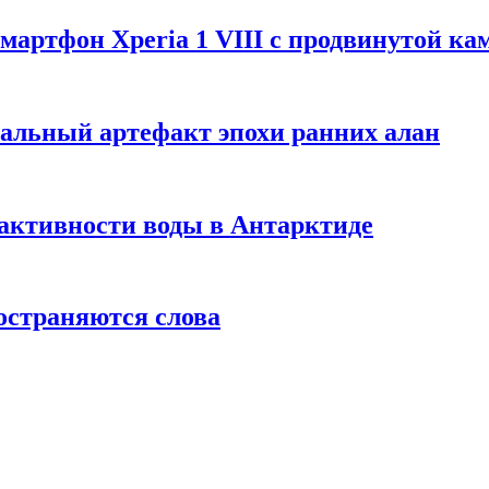
артфон Xperia 1 VIII с продвинутой ка
альный артефакт эпохи ранних алан
активности воды в Антарктиде
остраняются слова