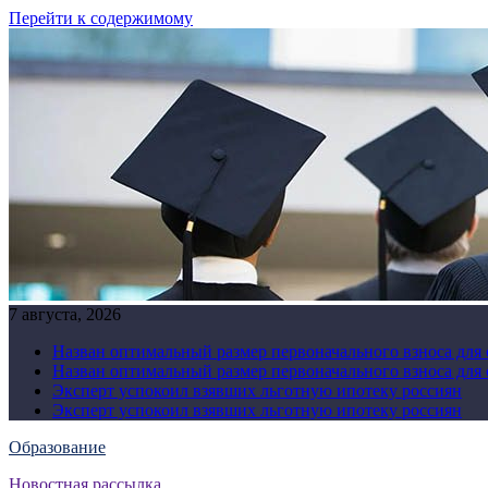
Перейти к содержимому
7 августа, 2026
Назван оптимальный размер первоначального взноса для
Назван оптимальный размер первоначального взноса для
Эксперт успокоил взявших льготную ипотеку россиян
Эксперт успокоил взявших льготную ипотеку россиян
Образование
Новостная рассылка