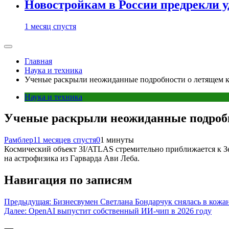
Новостройкам в России предрекли 
1 месяц спустя
Главная
Наука и техника
Ученые раскрыли неожиданные подробности о летящем 
Наука и техника
Ученые раскрыли неожиданные подроб
Рамблер
11 месяцев спустя
0
1 минуты
Космический объект 3I/ATLAS стремительно приближается к Зем
на астрофизика из Гарварда Ави Леба.
Навигация по записям
Предыдущая:
Бизнесвумен Светлана Бондарчук снялась в кож
Далее:
OpenAI выпустит собственный ИИ-чип в 2026 году