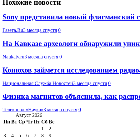
Похожие новости
Sony представила новый флагманский см
Газета.Ru
3 месяца спустя
0
На Кавказе археологи обнаружили уник
Naukatv.ru
3 месяца спустя
0
Конюхов займется исследованием радио
Национальная Служба Новостей
3 месяца спустя
0
Физика магнитов объяснила, как распр
Телеканал «Наука»
3 месяца спустя
0
Август 2026
Пн
Вт
Ср
Чт
Пт
Сб
Вс
1
2
3
4
5
6
7
8
9