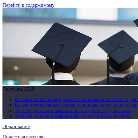
Перейти к содержимому
7 августа, 2026
Назван оптимальный размер первоначального взноса для
Назван оптимальный размер первоначального взноса для
Эксперт успокоил взявших льготную ипотеку россиян
Эксперт успокоил взявших льготную ипотеку россиян
Образование
Новостная рассылка