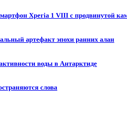
артфон Xperia 1 VIII с продвинутой ка
альный артефакт эпохи ранних алан
активности воды в Антарктиде
остраняются слова