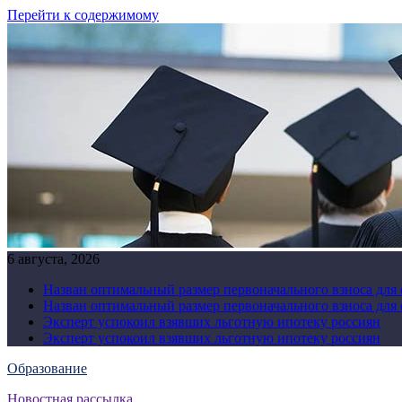
Перейти к содержимому
6 августа, 2026
Назван оптимальный размер первоначального взноса для
Назван оптимальный размер первоначального взноса для
Эксперт успокоил взявших льготную ипотеку россиян
Эксперт успокоил взявших льготную ипотеку россиян
Образование
Новостная рассылка