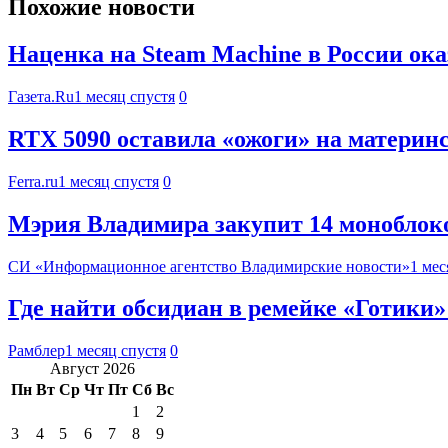
Похожие новости
Наценка на Steam Machine в России ок
Газета.Ru
1 месяц спустя
0
RTX 5090 оставила «ожоги» на материнс
Ferra.ru
1 месяц спустя
0
Мэрия Владимира закупит 14 моноблоков
СИ «Информационное агентство Владимирские новости»
1 мес
Где найти обсидиан в ремейке «Готики»
Рамблер
1 месяц спустя
0
Август 2026
Пн
Вт
Ср
Чт
Пт
Сб
Вс
1
2
3
4
5
6
7
8
9