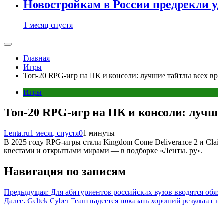
Новостройкам в России предрекли 
1 месяц спустя
Главная
Игры
Топ-20 RPG-игр на ПК и консоли: лучшие тайтлы всех в
Игры
Топ-20 RPG-игр на ПК и консоли: лучш
Lenta.ru
1 месяц спустя
0
1 минуты
В 2025 году RPG-игры стали Kingdom Come Deliverance 2 и Cla
квестами и открытыми мирами — в подборке «Ленты. ру».
Навигация по записям
Предыдущая:
Для абитуриентов российских вузов вводятся об
Далее:
Geltek Cyber Team надеется показать хороший результат