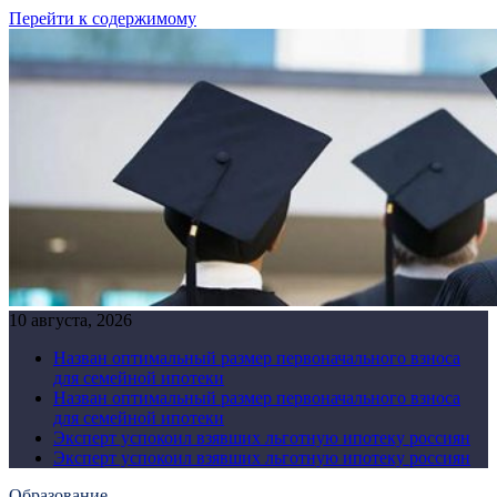
Перейти к содержимому
10 августа, 2026
Назван оптимальный размер первоначального взноса
для семейной ипотеки
Назван оптимальный размер первоначального взноса
для семейной ипотеки
Эксперт успокоил взявших льготную ипотеку россиян
Эксперт успокоил взявших льготную ипотеку россиян
Образование