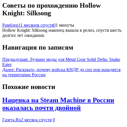
Советы по прохождению Hollow
Knight: Silksong
Рамблер
11 месяцев спустя
0
1 минуты
Hollow Knight: Silksong наконец вышла в релиз, спустя шесть
долгих лет ожидания.
Навигация по записям
Предыдущая:
Лучшие моды для Metal Gear Solid Delta: Snake
Eater
Далее:
Раскрыто, почему войска КНДР до сих пор находятся
на территории России
Похожие новости
Наценка на Steam Machine в России
оказалась почти двойной
Газета.Ru
2 месяца спустя
0