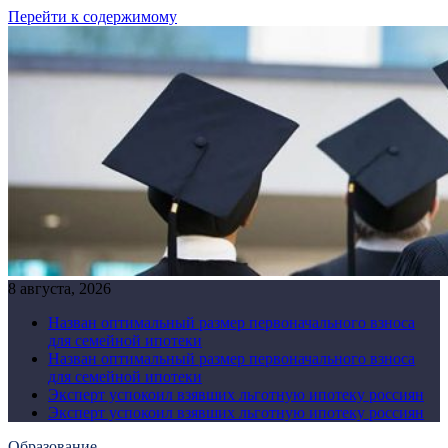
Перейти к содержимому
8 августа, 2026
Назван оптимальный размер первоначального взноса
для семейной ипотеки
Назван оптимальный размер первоначального взноса
для семейной ипотеки
Эксперт успокоил взявших льготную ипотеку россиян
Эксперт успокоил взявших льготную ипотеку россиян
Образование