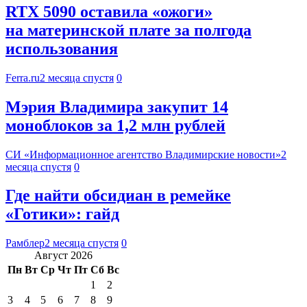
RTX 5090 оставила «ожоги»
на материнской плате за полгода
использования
Ferra.ru
2 месяца спустя
0
Мэрия Владимира закупит 14
моноблоков за 1,2 млн рублей
СИ «Информационное агентство Владимирские новости»
2
месяца спустя
0
Где найти обсидиан в ремейке
«Готики»: гайд
Рамблер
2 месяца спустя
0
Август 2026
Пн
Вт
Ср
Чт
Пт
Сб
Вс
1
2
3
4
5
6
7
8
9