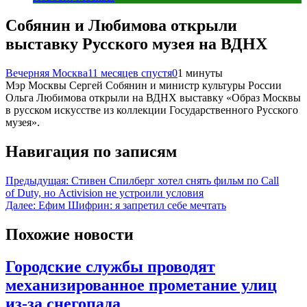
Собянин и Любимова открыли
выставку Русского музея на ВДНХ
Вечерняя Москва
11 месяцев спустя
0
1 минуты
Мэр Москвы Сергей Собянин и министр культуры России
Ольга Любимова открыли на ВДНХ выставку «Образ Москвы
в русском искусстве из коллекции Государственного Русского
музея».
Навигация по записям
Предыдущая:
Стивен Спилберг хотел снять фильм по Call
of Duty, но Activision не устроили условия
Далее:
Ефим Шифрин: я запретил себе мечтать
Похожие новости
Городские службы проводят
механизированное прометание улиц
из-за снегопада