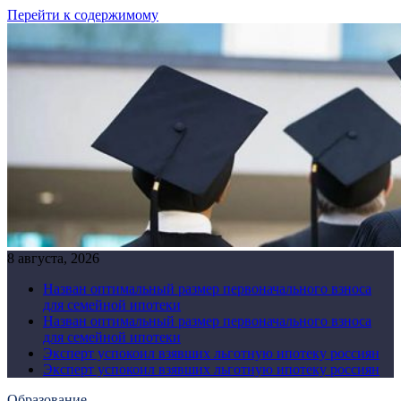
Перейти к содержимому
8 августа, 2026
Назван оптимальный размер первоначального взноса
для семейной ипотеки
Назван оптимальный размер первоначального взноса
для семейной ипотеки
Эксперт успокоил взявших льготную ипотеку россиян
Эксперт успокоил взявших льготную ипотеку россиян
Образование