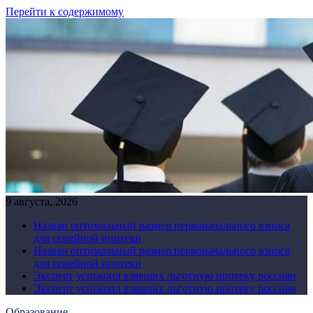
Перейти к содержимому
9 августа, 2026
Назван оптимальный размер первоначального взноса
для семейной ипотеки
Назван оптимальный размер первоначального взноса
для семейной ипотеки
Эксперт успокоил взявших льготную ипотеку россиян
Эксперт успокоил взявших льготную ипотеку россиян
Образование