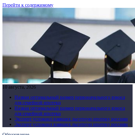
Перейти к содержимому
10 августа, 2026
Назван оптимальный размер первоначального взноса
для семейной ипотеки
Назван оптимальный размер первоначального взноса
для семейной ипотеки
Эксперт успокоил взявших льготную ипотеку россиян
Эксперт успокоил взявших льготную ипотеку россиян
Образование