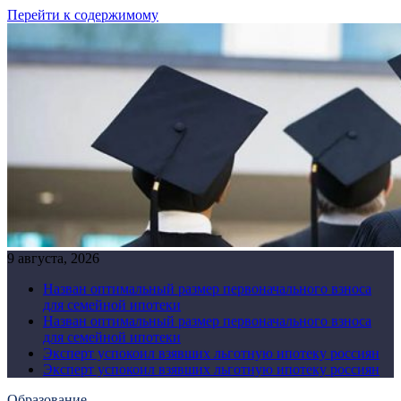
Перейти к содержимому
9 августа, 2026
Назван оптимальный размер первоначального взноса
для семейной ипотеки
Назван оптимальный размер первоначального взноса
для семейной ипотеки
Эксперт успокоил взявших льготную ипотеку россиян
Эксперт успокоил взявших льготную ипотеку россиян
Образование