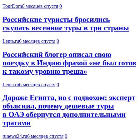
TourDom
6 месяцев спустя
0
Российские туристы бросились
скупать весенние туры в три страны
Lenta.ru
6 месяцев спустя
0
Российский блогер описал свою
поездку в Индию фразой «не был готов
к такому уровню треша»
Lenta.ru
6 месяцев спустя
0
Дороже Египта, но с подвохом: эксперт
объяснил, почему дешевые туры
в ОАЭ обернутся дополнительными
тратами
runews24.ru
6 месяцев спустя
0