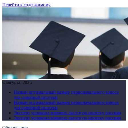
Перейти к содержимому
6 августа, 2026
Назван оптимальный размер первоначального взноса
для семейной ипотеки
Назван оптимальный размер первоначального взноса
для семейной ипотеки
Эксперт успокоил взявших льготную ипотеку россиян
Эксперт успокоил взявших льготную ипотеку россиян
Образование