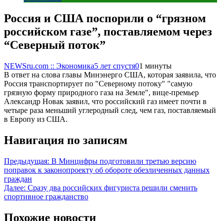
Россия и США поспорили о “грязном
российском газе”, поставляемом через
“Северный поток”
NEWSru.com :: Экономика
5 лет спустя
0
1 минуты
В ответ на слова главы Минэнерго США, которая заявила, что
Россия транспортирует по "Северному потоку" "самую
грязную форму природного газа на Земле", вице-премьер
Александр Новак заявил, что российский газ имеет почти в
четыре раза меньший углеродный след, чем газ, поставляемый
в Европу из США.
Навигация по записям
Предыдущая:
В Минцифры подготовили третью версию
поправок к законопроекту об обороте обезличенных данных
граждан
Далее:
Сразу два российских фигуриста решили сменить
спортивное гражданство
Похожие новости