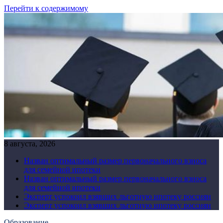
Перейти к содержимому
8 августа, 2026
Назван оптимальный размер первоначального взноса
для семейной ипотеки
Назван оптимальный размер первоначального взноса
для семейной ипотеки
Эксперт успокоил взявших льготную ипотеку россиян
Эксперт успокоил взявших льготную ипотеку россиян
Образование