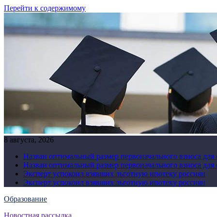
Перейти к содержимому
8 августа, 2026
Назван оптимальный размер первоначального взноса для
Назван оптимальный размер первоначального взноса для
Эксперт успокоил взявших льготную ипотеку россиян
Эксперт успокоил взявших льготную ипотеку россиян
Образование
Новостная рассылка