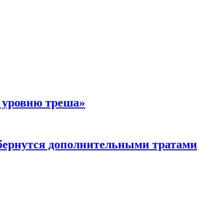
у уровню треша»
обернутся дополнительными тратами