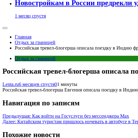
Новостройкам в России предрекли 
1 месяц спустя
Главная
Отдых за границей
Российская тревел-блогерша описала поездку в Индию ф
Отдых за границей
Российская тревел-блогерша описала п
Lenta.ru
6 месяцев спустя
0
1 минуты
Российская тревел-блогерша Евгения описала поездку в Индию
Навигация по записям
Предыдущая:
Как войти на Госуслуги без мессенджера Max
Далее:
Китайским туристам пришлось ночевать в автобусе в Тер
Похожие новости