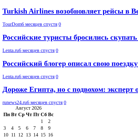
Turkish Airlines возобновляет рейсы в В
TourDom
6 месяцев спустя
0
Российские туристы бросились скупать
Lenta.ru
6 месяцев спустя
0
Российский блогер описал свою поездк
Lenta.ru
6 месяцев спустя
0
Дороже Египта, но с подвохом: экспер
runews24.ru
6 месяцев спустя
0
Август 2026
Пн
Вт
Ср
Чт
Пт
Сб
Вс
1
2
3
4
5
6
7
8
9
10
11
12
13
14
15
16