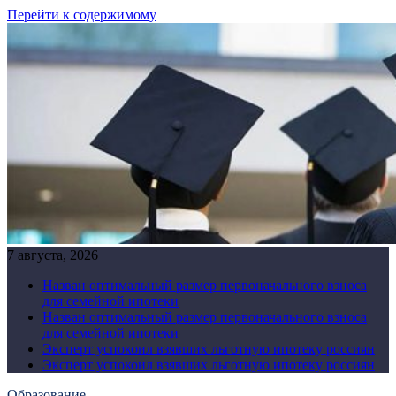
Перейти к содержимому
7 августа, 2026
Назван оптимальный размер первоначального взноса
для семейной ипотеки
Назван оптимальный размер первоначального взноса
для семейной ипотеки
Эксперт успокоил взявших льготную ипотеку россиян
Эксперт успокоил взявших льготную ипотеку россиян
Образование