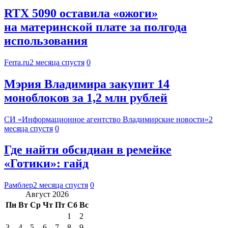
RTX 5090 оставила «ожоги»
на материнской плате за полгода
использования
Ferra.ru
2 месяца спустя
0
Мэрия Владимира закупит 14
моноблоков за 1,2 млн рублей
СИ «Информационное агентство Владимирские новости»
2
месяца спустя
0
Где найти обсидиан в ремейке
«Готики»: гайд
Рамблер
2 месяца спустя
0
Август 2026
Пн
Вт
Ср
Чт
Пт
Сб
Вс
1
2
3
4
5
6
7
8
9