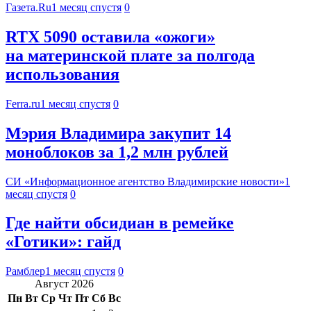
Газета.Ru
1 месяц спустя
0
RTX 5090 оставила «ожоги»
на материнской плате за полгода
использования
Ferra.ru
1 месяц спустя
0
Мэрия Владимира закупит 14
моноблоков за 1,2 млн рублей
СИ «Информационное агентство Владимирские новости»
1
месяц спустя
0
Где найти обсидиан в ремейке
«Готики»: гайд
Рамблер
1 месяц спустя
0
Август 2026
Пн
Вт
Ср
Чт
Пт
Сб
Вс