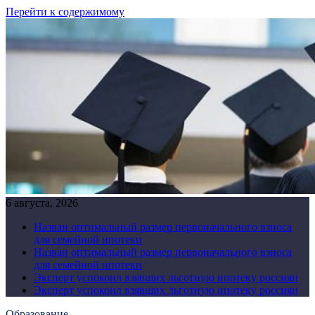
Перейти к содержимому
6 августа, 2026
Назван оптимальный размер первоначального взноса
для семейной ипотеки
Назван оптимальный размер первоначального взноса
для семейной ипотеки
Эксперт успокоил взявших льготную ипотеку россиян
Эксперт успокоил взявших льготную ипотеку россиян
Образование