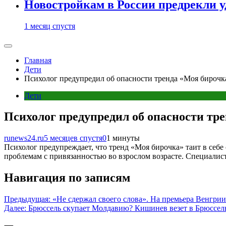
Новостройкам в России предрекли 
1 месяц спустя
Главная
Дети
Психолог предупредил об опасности тренда «Моя бирочка
Дети
Психолог предупредил об опасности тре
runews24.ru
5 месяцев спустя
0
1 минуты
Психолог предупреждает, что тренд «Моя бирочка» таит в себ
проблемам с привязанностью во взрослом возрасте. Специалист
Навигация по записям
Предыдущая:
«Не сдержал своего слова». На премьера Венгрии
Далее:
Брюссель скупает Молдавию? Кишинев везет в Брюссел