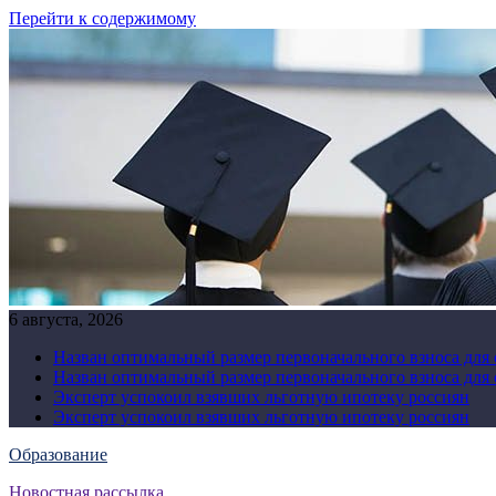
Перейти к содержимому
6 августа, 2026
Назван оптимальный размер первоначального взноса для
Назван оптимальный размер первоначального взноса для
Эксперт успокоил взявших льготную ипотеку россиян
Эксперт успокоил взявших льготную ипотеку россиян
Образование
Новостная рассылка