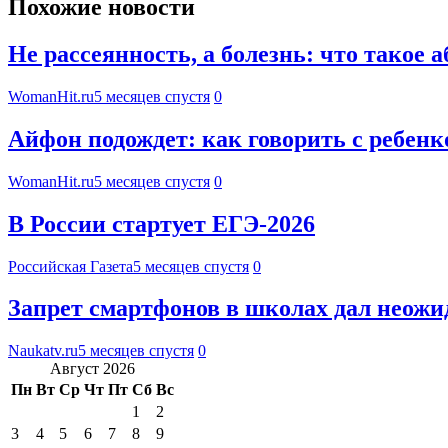
Похожие новости
Не рассеянность, а болезнь: что такое 
WomanHit.ru
5 месяцев спустя
0
Айфон подождет: как говорить с ребенк
WomanHit.ru
5 месяцев спустя
0
В России стартует ЕГЭ-2026
Российская Газета
5 месяцев спустя
0
Запрет смартфонов в школах дал неожи
Naukatv.ru
5 месяцев спустя
0
Август 2026
Пн
Вт
Ср
Чт
Пт
Сб
Вс
1
2
3
4
5
6
7
8
9