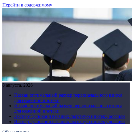
Перейти к содержимому
8 августа, 2026
Назван оптимальный размер первоначального взноса
для семейной ипотеки
Назван оптимальный размер первоначального взноса
для семейной ипотеки
Эксперт успокоил взявших льготную ипотеку россиян
Эксперт успокоил взявших льготную ипотеку россиян
Образование