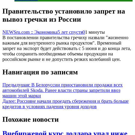
Правительство установило запрет на
вывоз гречки из России
NEWSru.com :: Экономика
5 лет спустя
0
1 минуты
В постановлении правительства гречиху назвали "жизненно
важным для внутреннего рынка продуктом". Временный
запрет на экспорт будет действовать с 5 июня и до конца лета,
чтобы сохранить необходимые объемы продукции на
российском рынке и не допустить резких колебаний цен.
Навигация по записям
Предыдущая:
В Белоруссии приостановили продажи всех
автомобилей Skoda. Ранее власти страны запретили ввоз
машин этой марки
Далее:
Россияне начали проедать сбережения и брать больше
кредитов в условиях падения уровня доходов
Похожие новости
Внебиржевой курс доллара упал ниже