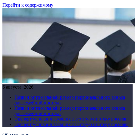
Перейти к содержимому
6 августа, 2026
Назван оптимальный размер первоначального взноса
для семейной ипотеки
Назван оптимальный размер первоначального взноса
для семейной ипотеки
Эксперт успокоил взявших льготную ипотеку россиян
Эксперт успокоил взявших льготную ипотеку россиян
Образование