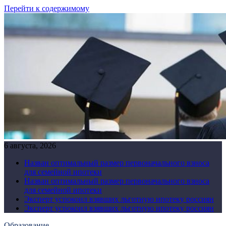
Перейти к содержимому
6 августа, 2026
Назван оптимальный размер первоначального взноса
для семейной ипотеки
Назван оптимальный размер первоначального взноса
для семейной ипотеки
Эксперт успокоил взявших льготную ипотеку россиян
Эксперт успокоил взявших льготную ипотеку россиян
Образование