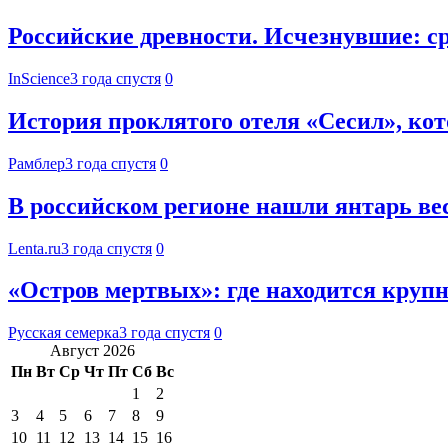
Российские древности. Исчезнувшие: 
InScience
3 года спустя
0
История проклятого отеля «Сесил», ко
Рамблер
3 года спустя
0
В российском регионе нашли янтарь ве
Lenta.ru
3 года спустя
0
«Остров мертвых»: где находится круп
Русская семерка
3 года спустя
0
Август 2026
Пн
Вт
Ср
Чт
Пт
Сб
Вс
1
2
3
4
5
6
7
8
9
10
11
12
13
14
15
16