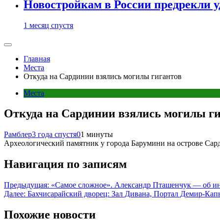
Новостройкам в России предрекли 
1 месяц спустя
Главная
Места
Откуда на Сардинии взялись могилы гигантов
Места
Откуда на Сардинии взялись могилы г
Рамблер
3 года спустя
0
1 минуты
Археологический памятник у города Барумини на острове Сар
Навигация по записям
Предыдущая:
«Самое сложное». Александр Пташенчук — об ин
Далее:
Бахчисарайский дворец: Зал Дивана, Портал Демир-Кап
Похожие новости