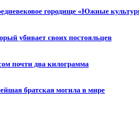
средневековое городище «Южные культу
торый убивает своих постояльцев
сом почти два килограмма
нейшая братская могила в мире