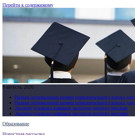
Перейти к содержимому
8 августа, 2026
Назван оптимальный размер первоначального взноса для
Назван оптимальный размер первоначального взноса для
Эксперт успокоил взявших льготную ипотеку россиян
Эксперт успокоил взявших льготную ипотеку россиян
Образование
Новостная рассылка