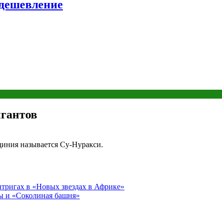
удешевление
игантов
диния называется Су-Нуракси.
тригах в «Новых звездах в Африке»
ы и «Соколиная башня»