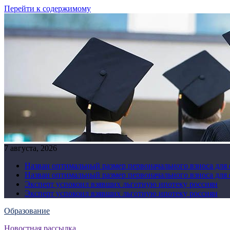
Перейти к содержимому
7 августа, 2026
Назван оптимальный размер первоначального взноса для
Назван оптимальный размер первоначального взноса для
Эксперт успокоил взявших льготную ипотеку россиян
Эксперт успокоил взявших льготную ипотеку россиян
Образование
Новостная рассылка