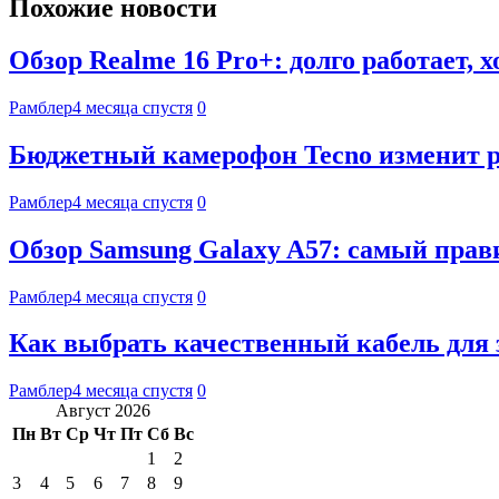
Похожие новости
Обзор Realme 16 Pro+: долго работает, 
Рамблер
4 месяца спустя
0
Бюджетный камерофон Tecno изменит 
Рамблер
4 месяца спустя
0
Обзор Samsung Galaxy A57: самый пра
Рамблер
4 месяца спустя
0
Как выбрать качественный кабель для 
Рамблер
4 месяца спустя
0
Август 2026
Пн
Вт
Ср
Чт
Пт
Сб
Вс
1
2
3
4
5
6
7
8
9