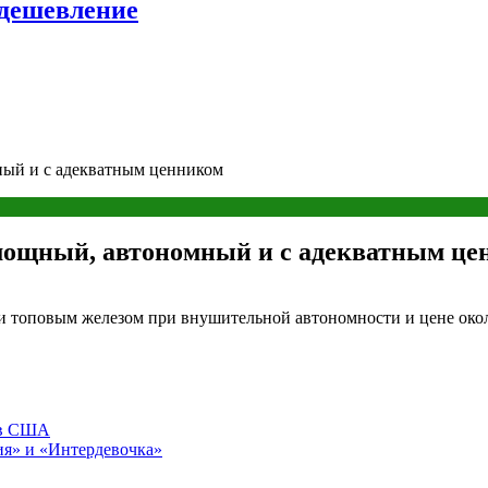
удешевление
ный и с адекватным ценником
мощный, автономный и с адекватным це
топовым железом при внушительной автономности и цене около 4
ив США
ия» и «Интердевочка»