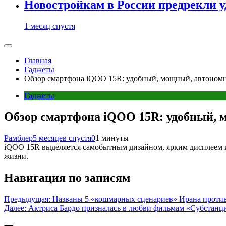
Новостройкам в России предрекли 
1 месяц спустя
Главная
Гаджеты
Обзор смартфона iQOO 15R: удобный, мощный, автоном
Гаджеты
Обзор смартфона iQOO 15R: удобный, 
Рамблер
5 месяцев спустя
0
1 минуты
iQOO 15R выделяется самобытным дизайном, ярким дисплеем и 
жизни.
Навигация по записям
Предыдущая:
Названы 5 «кошмарных сценариев» Ирана прот
Далее:
Актриса Бардо призналась в любви фильмам «Субстанц