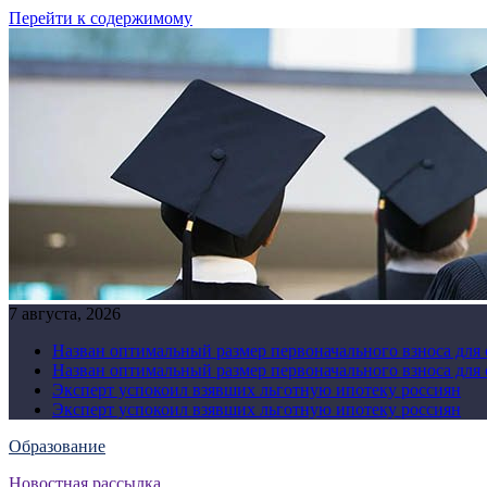
Перейти к содержимому
7 августа, 2026
Назван оптимальный размер первоначального взноса для
Назван оптимальный размер первоначального взноса для
Эксперт успокоил взявших льготную ипотеку россиян
Эксперт успокоил взявших льготную ипотеку россиян
Образование
Новостная рассылка