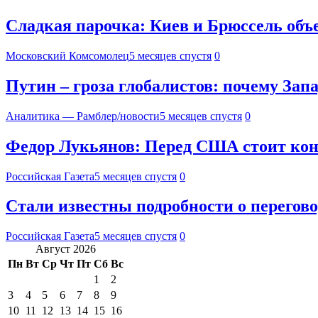
Сладкая парочка: Киев и Брюссель объ
Московский Комсомолец
5 месяцев спустя
0
Путин – гроза глобалистов: почему Зап
Аналитика — Рамблер/новости
5 месяцев спустя
0
Федор Лукьянов: Перед США стоит кон
Российская Газета
5 месяцев спустя
0
Стали известны подробности о перего
Российская Газета
5 месяцев спустя
0
Август 2026
Пн
Вт
Ср
Чт
Пт
Сб
Вс
1
2
3
4
5
6
7
8
9
10
11
12
13
14
15
16