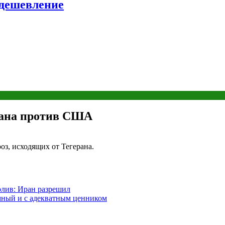
удешевление
рана против США
з, исходящих от Тегерана.
олив: Иран разрешил
мный и с адекватным ценником