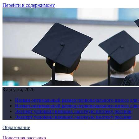
Перейти к содержимому
8 августа, 2026
Назван оптимальный размер первоначального взноса для
Назван оптимальный размер первоначального взноса для
Эксперт успокоил взявших льготную ипотеку россиян
Эксперт успокоил взявших льготную ипотеку россиян
Образование
Новостная рассылка