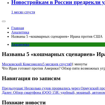
Новостройкам в России предрекли 
1 месяц спустя
Главная
Аналитика
Названы 5 «кошмарных сценариев» Ирана против США
Аналитика
Названы 5 «кошмарных сценариев» И
Московский Комсомолец
5 месяцев спустя
0
1 минуты
Что Иран готовит против Америки? Обзор пяти возможных угро
Навигация по записям
Предыдущая:
Несколько судов прорвались через Ормузский пр
Далее:
Обзор смартфона iQOO 15R: удобный, мощный, автоно
Похожие новости