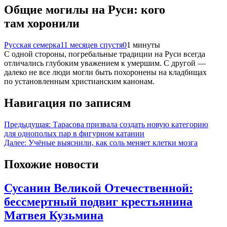
Общие могилы на Руси: кого
там хоронили
Русская семерка
11 месяцев спустя
0
1 минуты
С одной стороны, погребальные традиции на Руси всегда
отличались глубоким уважением к умершим. С другой —
далеко не все люди могли быть похоронены на кладбищах
по установленным христианским канонам.
Навигация по записям
Предыдущая:
Тарасова призвала создать новую категорию
для однополых пар в фигурном катании
Далее:
Учёные выяснили, как соль меняет клетки мозга
Похожие новости
Сусанин Великой Отечественной:
бессмертный подвиг крестьянина
Матвея Кузьмина