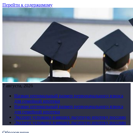
Перейти к содержимому
7 августа, 2026
Назван оптимальный размер первоначального взноса
для семейной ипотеки
Назван оптимальный размер первоначального взноса
для семейной ипотеки
Эксперт успокоил взявших льготную ипотеку россиян
Эксперт успокоил взявших льготную ипотеку россиян
Образование