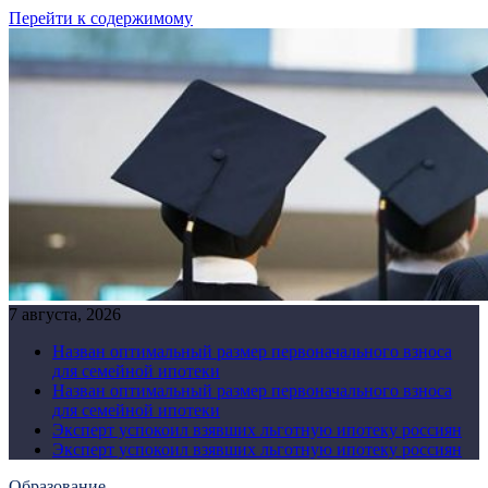
Перейти к содержимому
7 августа, 2026
Назван оптимальный размер первоначального взноса
для семейной ипотеки
Назван оптимальный размер первоначального взноса
для семейной ипотеки
Эксперт успокоил взявших льготную ипотеку россиян
Эксперт успокоил взявших льготную ипотеку россиян
Образование