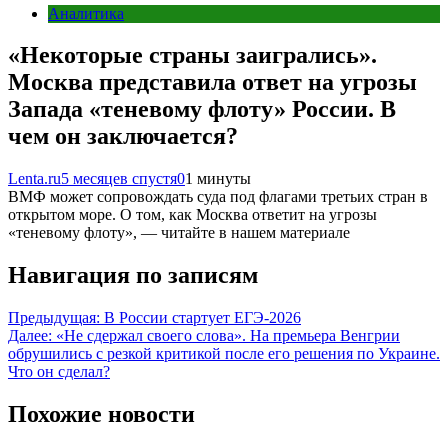
Аналитика
«Некоторые страны заигрались».
Москва представила ответ на угрозы
Запада «теневому флоту» России. В
чем он заключается?
Lenta.ru
5 месяцев спустя
0
1 минуты
ВМФ может сопровождать суда под флагами третьих стран в
открытом море. О том, как Москва ответит на угрозы
«теневому флоту», — читайте в нашем материале
Навигация по записям
Предыдущая:
В России стартует ЕГЭ-2026
Далее:
«Не сдержал своего слова». На премьера Венгрии
обрушились с резкой критикой после его решения по Украине.
Что он сделал?
Похожие новости