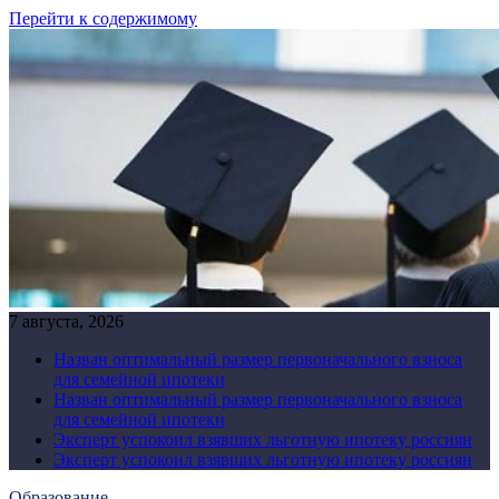
Перейти к содержимому
7 августа, 2026
Назван оптимальный размер первоначального взноса
для семейной ипотеки
Назван оптимальный размер первоначального взноса
для семейной ипотеки
Эксперт успокоил взявших льготную ипотеку россиян
Эксперт успокоил взявших льготную ипотеку россиян
Образование