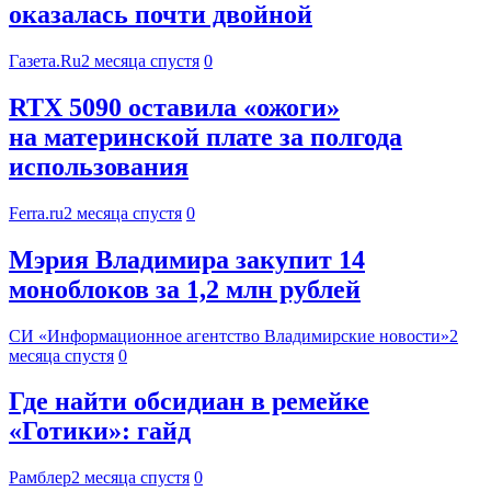
оказалась почти двойной
Газета.Ru
2 месяца спустя
0
RTX 5090 оставила «ожоги»
на материнской плате за полгода
использования
Ferra.ru
2 месяца спустя
0
Мэрия Владимира закупит 14
моноблоков за 1,2 млн рублей
СИ «Информационное агентство Владимирские новости»
2
месяца спустя
0
Где найти обсидиан в ремейке
«Готики»: гайд
Рамблер
2 месяца спустя
0