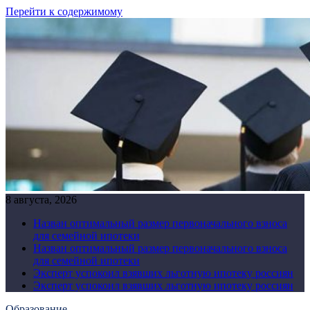
Перейти к содержимому
8 августа, 2026
Назван оптимальный размер первоначального взноса
для семейной ипотеки
Назван оптимальный размер первоначального взноса
для семейной ипотеки
Эксперт успокоил взявших льготную ипотеку россиян
Эксперт успокоил взявших льготную ипотеку россиян
Образование