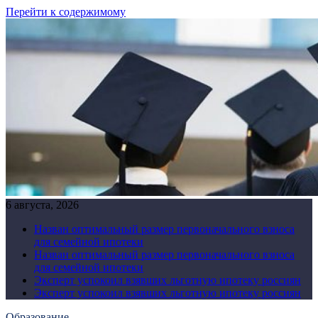
Перейти к содержимому
6 августа, 2026
Назван оптимальный размер первоначального взноса
для семейной ипотеки
Назван оптимальный размер первоначального взноса
для семейной ипотеки
Эксперт успокоил взявших льготную ипотеку россиян
Эксперт успокоил взявших льготную ипотеку россиян
Образование