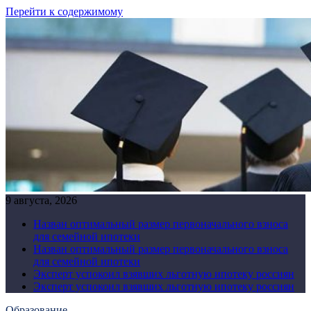
Перейти к содержимому
9 августа, 2026
Назван оптимальный размер первоначального взноса
для семейной ипотеки
Назван оптимальный размер первоначального взноса
для семейной ипотеки
Эксперт успокоил взявших льготную ипотеку россиян
Эксперт успокоил взявших льготную ипотеку россиян
Образование