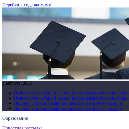
Перейти к содержимому
8 августа, 2026
Назван оптимальный размер первоначального взноса для
Назван оптимальный размер первоначального взноса для
Эксперт успокоил взявших льготную ипотеку россиян
Эксперт успокоил взявших льготную ипотеку россиян
Образование
Новостная рассылка