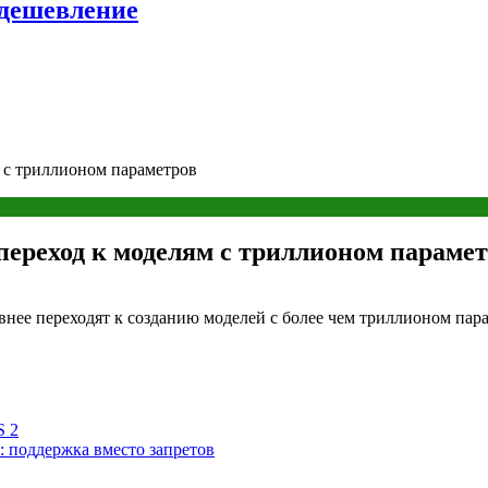
удешевление
 с триллионом параметров
ереход к моделям с триллионом параме
внее переходят к созданию моделей с более чем триллионом па
S 2
: поддержка вместо запретов