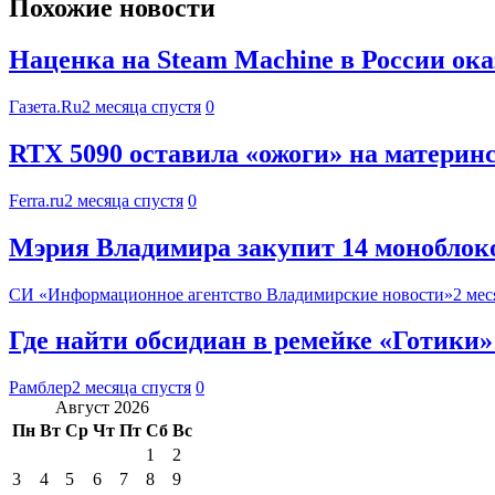
Похожие новости
Наценка на Steam Machine в России ок
Газета.Ru
2 месяца спустя
0
RTX 5090 оставила «ожоги» на материнс
Ferra.ru
2 месяца спустя
0
Мэрия Владимира закупит 14 моноблоков
СИ «Информационное агентство Владимирские новости»
2 мес
Где найти обсидиан в ремейке «Готики»
Рамблер
2 месяца спустя
0
Август 2026
Пн
Вт
Ср
Чт
Пт
Сб
Вс
1
2
3
4
5
6
7
8
9