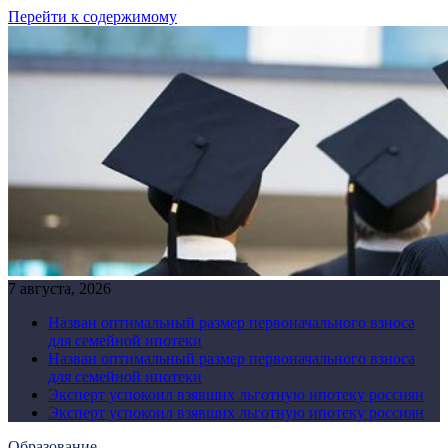
Перейти к содержимому
7 августа, 2026
Назван оптимальный размер первоначального взноса
для семейной ипотеки
Назван оптимальный размер первоначального взноса
для семейной ипотеки
Эксперт успокоил взявших льготную ипотеку россиян
Эксперт успокоил взявших льготную ипотеку россиян
Образование